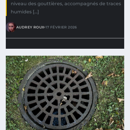
niveau des gouttières, accompagnés de traces
humides […]
•
AUDREY ROUX
17 FÉVRIER 2026