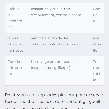
Début
Inspection visuelle, test
Ann
du
d’écoulement, contrôle pente
uell
printem
e
ps
Après
Vérification rapide des
Pon
chaque
débordements et dommages
ctue
tempête
lle
Tous les
Nettoyage des protections
Tri
trimestr
(crapaudines, grillages)
mes
es
triel
le
Profitez aussi des épisodes pluvieux pour observer
l’écoulement des eaux et
détecter
tout gargouillis
suspect ou signe de débordement. Une