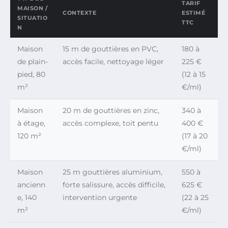
TARIF
MAISON /
CONTEXTE
ESTIMÉ
SITUATIO
TTC
N
Maison
15 m de gouttières en PVC,
180 à
de plain-
accès facile, nettoyage léger
225 €
pied, 80
(12 à 15
m²
€/ml)
Maison
20 m de gouttières en zinc,
340 à
à étage,
accès complexe, toit pentu
400 €
120 m²
(17 à 20
€/ml)
Maison
25 m gouttières aluminium,
550 à
ancienn
forte salissure, accès difficile,
625 €
e, 140
intervention urgente
(22 à 25
m²
€/ml)