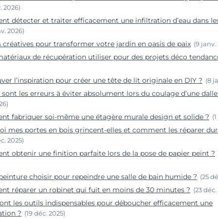
v. 2026)
 détecter et traiter efficacement une infiltration d’eau dans l
nv. 2026)
s créatives pour transformer votre jardin en oasis de paix
(9 janv.
atériaux de récupération utiliser pour des projets déco tendanc
ver l’inspiration pour créer une tête de lit originale en DIY ?
(8 j
 sont les erreurs à éviter absolument lors du coulage d’une dall
26)
t fabriquer soi-même une étagère murale design et solide ?
(1
i mes portes en bois grincent-elles et comment les réparer du
c. 2025)
 obtenir une finition parfaite lors de la pose de papier peint ?
peinture choisir pour repeindre une salle de bain humide ?
(25 dé
 réparer un robinet qui fuit en moins de 30 minutes ?
(23 déc.
ont les outils indispensables pour déboucher efficacement une
ation ?
(19 déc. 2025)