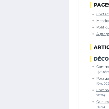
PAGE
Contac
Mention
Politiq
À prop
ARTI
DÉCO
Comment
(26 fév
Pourquo
févr. 20
Comment
2026)
Quelles
2026)