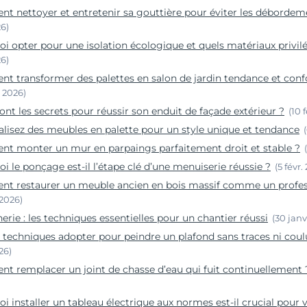
 nettoyer et entretenir sa gouttière pour éviter les débordem
26)
i opter pour une isolation écologique et quels matériaux privilé
26)
 transformer des palettes en salon de jardin tendance et conf
. 2026)
ont les secrets pour réussir son enduit de façade extérieur ?
(10 
éalisez des meubles en palette pour un style unique et tendance
t monter un mur en parpaings parfaitement droit et stable ?
i le ponçage est-il l’étape clé d’une menuiserie réussie ?
(5 févr.
t restaurer un meuble ancien en bois massif comme un profes
 2026)
rie : les techniques essentielles pour un chantier réussi
(30 janv
 techniques adopter pour peindre un plafond sans traces ni coul
26)
 remplacer un joint de chasse d’eau qui fuit continuellement 
i installer un tableau électrique aux normes est-il crucial pour 