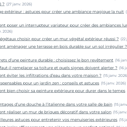
é ?
(27 janv. 2026)
ge extérieur : astuces pour créer une ambiance magique la nuit
t poser un interrupteur variateur pour créer des ambiances l
v. 2026)
égétaux choisir pour créer un mur végétal extérieur réussi ?
(22
 aménager une terrasse en bois durable sur un sol irrégulier ?
rets d’une peinture durable : choisissez le bon revêtement
(16 jan
aut-il remplacer sa toiture et quels signes doivent alerter ?
(16 
 éviter les infiltrations d’eau dans votre maison ?
(15 janv. 2026
ispensables pour un jardin zen : conseils et astuces
(15 janv. 2026)
 bien choisir sa peinture extérieure pour durer dans le temps
ntages d’une douche à l’italienne dans votre salle de bain
(15 jan
 réaliser un mur de briques décoratif dans votre salon
(15 janv
lleures astuces pour entretenir vos menuiseries extérieures
(15 