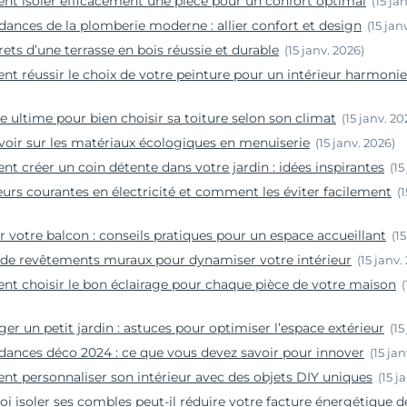
t isoler efficacement une pièce pour un confort optimal
(15 ja
dances de la plomberie moderne : allier confort et design
(15 jan
rets d’une terrasse en bois réussie et durable
(15 janv. 2026)
 réussir le choix de votre peinture pour un intérieur harmoni
e ultime pour bien choisir sa toiture selon son climat
(15 janv. 20
voir sur les matériaux écologiques en menuiserie
(15 janv. 2026)
 créer un coin détente dans votre jardin : idées inspirantes
(15
eurs courantes en électricité et comment les éviter facilement
(
 votre balcon : conseils pratiques pour un espace accueillant
(1
 de revêtements muraux pour dynamiser votre intérieur
(15 janv.
 choisir le bon éclairage pour chaque pièce de votre maison
(
r un petit jardin : astuces pour optimiser l’espace extérieur
(15
dances déco 2024 : ce que vous devez savoir pour innover
(15 ja
 personnaliser son intérieur avec des objets DIY uniques
(15 j
i isoler ses combles peut-il réduire votre facture énergétique d