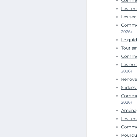
Commen
Les ten
Les sec
Comment
2026)
Le guid
Tout sa
Comment
Les err
2026)
Rénover
5 idées
Comment
2026)
Aménage
Les ten
Comment
Pourquo