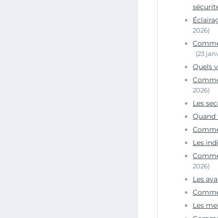
sécurit
Éclaira
2026)
Commen
(23 jan
Quels v
Comment
2026)
Les sec
Quand f
Comment
Les ind
Comment
2026)
Les ava
Comment
Les mei