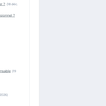
r ?
(18 déc.
ssionnel ?
ensable
(19
 2026)