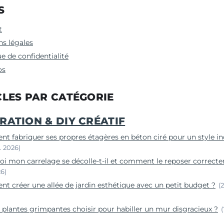
S
t
s légales
ue de confidentialité
os
CLES PAR CATÉGORIE
RATION & DIY CRÉATIF
 fabriquer ses propres étagères en béton ciré pour un style ind
r. 2026)
i mon carrelage se décolle-t-il et comment le reposer correct
26)
 créer une allée de jardin esthétique avec un petit budget ?
(
 plantes grimpantes choisir pour habiller un mur disgracieux ?
(