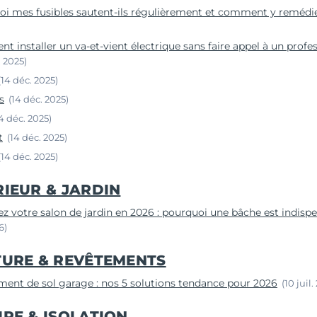
i mes fusibles sautent-ils régulièrement et comment y remédie
 installer un va-et-vient électrique sans faire appel à un profe
. 2025)
(14 déc. 2025)
s
(14 déc. 2025)
14 déc. 2025)
t
(14 déc. 2025)
(14 déc. 2025)
RIEUR & JARDIN
z votre salon de jardin en 2026 : pourquoi une bâche est indisp
6)
TURE & REVÊTEMENTS
ent de sol garage : nos 5 solutions tendance pour 2026
(10 juil.
URE & ISOLATION