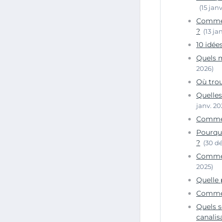
(15 jan
Comment
?
(13 ja
10 idée
Quels m
2026)
Où trou
Quelles
janv. 20
Commen
Pourquo
?
(30 dé
Comment
2025)
Quelle 
Comment
Quels s
canalis