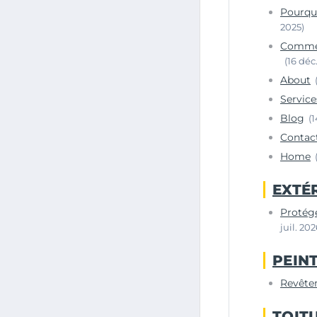
Pourquo
2025)
Comment
(16 déc
About
Service
Blog
(
Contac
Home
EXTÉ
Protége
juil. 202
PEIN
Revêtem
TOIT