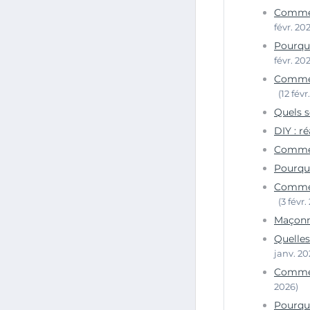
Comment
févr. 20
Pourquo
févr. 20
Comment
(12 févr
Quels s
DIY : r
Commen
Pourquo
Commen
(3 févr.
Maçonne
Quelles
janv. 20
Comment
2026)
Pourquo