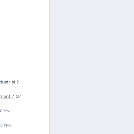
ustriel ?
ement ?
(24
20 févr.
19 févr.