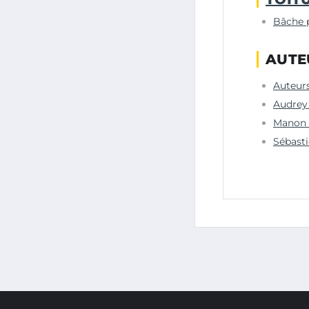
Bâche p
AUTE
Auteur
Audrey
Manon 
Sébasti