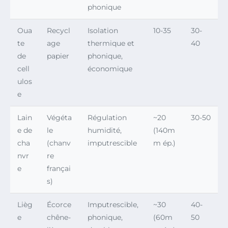
phonique
Oua
Recycl
Isolation
10-35
30-
te
age
thermique et
40
de
papier
phonique,
cell
économique
ulos
e
Lain
Végéta
Régulation
~20
30-50
e de
le
humidité,
(140m
cha
(chanv
imputrescible
m ép.)
nvr
re
e
françai
s)
Lièg
Écorce
Imputrescible,
~30
40-
e
chêne-
phonique,
(60m
50