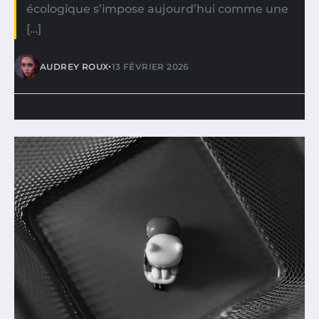
écologique s’impose aujourd’hui comme une
[…]
•
AUDREY ROUX
13 FÉVRIER 2026