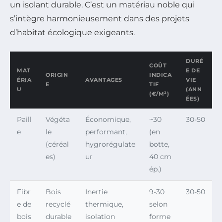
un isolant durable. C’est un matériau noble qui
s’intègre harmonieusement dans des projets
d’habitat écologique exigeants.
DURÉ
COÛT
MAT
E DE
ORIGIN
INDICA
ÉRIA
AVANTAGES
VIE
E
TIF
U
(ANN
(€/M²)
ÉES)
Paill
Végéta
Économique,
~30
30-50
e
le
performant,
(en
(céréal
hygrorégulate
botte,
es)
ur
40 cm
ép.)
Fibr
Bois
Inertie
9-30
30-50
e de
recyclé
thermique,
selon
bois
durable
isolation
forme