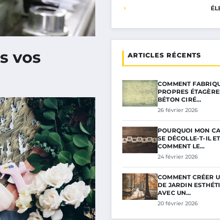
ÉL
s vos
ARTICLES RÉCENTS
COMMENT FABRIQU
PROPRES ÉTAGÈRE
BÉTON CIRÉ…
26 février 2026
POURQUOI MON C
SE DÉCOLLE-T-IL E
COMMENT LE…
24 février 2026
COMMENT CRÉER U
DE JARDIN ESTHÉT
AVEC UN…
20 février 2026