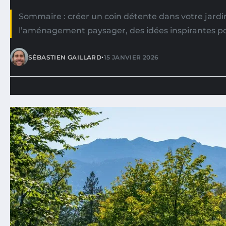
Sommaire : créer un coin détente dans votre jardi
l’aménagement paysager, des idées inspirantes pou
•
SÉBASTIEN GAILLARD
15 JANVIER 2026