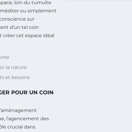
space, loin du tumulte
de méditer ou simplement
e conscience sur
ent d’un tel coin
 créer cet espace idéal
?
ente
ec la nature
ts et besoins
GER POUR UN COIN
st l’aménagement
que, l’agencement des
ôle crucial dans