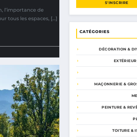
S'INSCRIRE
n, l’importance de
r tous les espaces, […]
CATÉGORIES
DÉCORATION & DI
EXTÉRIEUR
MAÇONNERIE & GRO
ME
PEINTURE & REV
P
TOITURE & 