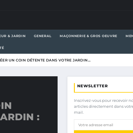
EUR & JARDIN
GENERAL
MAÇONNERIE & GROS OEUVRE
MEN
TÉ
ER UN COIN DÉTENTE DANS VOTRE JARDIN…
NEWSLETTER
Inscrivez-vous pour recevoir n
IN
articles directement dans votr
mail.
ARDIN :