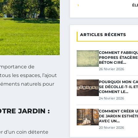
ÉL
ARTICLES RÉCENTS
COMMENT FABRIQU
PROPRES ÉTAGÈRE
BÉTON CIRÉ…
’importance de
26 février 2026
us les espaces, l’ajout
POURQUOI MON C
éléments naturels pour
SE DÉCOLLE-T-IL E
COMMENT LE…
24 février 2026
TRE JARDIN :
COMMENT CRÉER U
DE JARDIN ESTHÉT
AVEC UN…
20 février 2026
r d’un coin détente